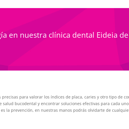
a en nuestra clínica dental Eideia 
 precisas para valorar los índices de placa, caries y otro tipo de 
 salud bucodental y encontrar soluciones efectivas para cada un
es la prevención, en nuestras manos podrás olvidarte de cualquie