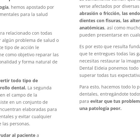
verse afectados por diversas
ogía
, hemos apostado por
abrasión o fricción, las endo
mentales para la salud
dientes con fisuras, las alt
anatómicas
, así como much
tra relacionado con todas
pueden presentarse en cual
r algún problema de salud o
Es por esto que resulta fund
e tipo de acción le
que te entregues todas las g
ne como objetivo reparar las
necesitas restaurar la imagen
onalidad y forma natural de
Dental Eideia ponemos todo d
superar todas tus expectativ
ertir todo tipo de
Para esto, hacemos todo lo p
rollo dental.
La segunda
dentales, entregándote todos
 en el campo de la
para
evitar que tus problem
siste en un conjunto de
una patología peor.
 encuentran elaboradas para
tales y evitar cualquier
e las personas.
ayudar al paciente
a