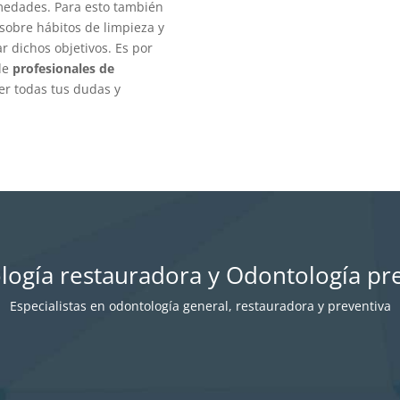
medades. Para esto también
sobre hábitos de limpieza y
r dichos objetivos. Es por
 de
profesionales de
er todas tus dudas y
ogía restauradora y Odontología pr
Especialistas en odontología general, restauradora y preventiva