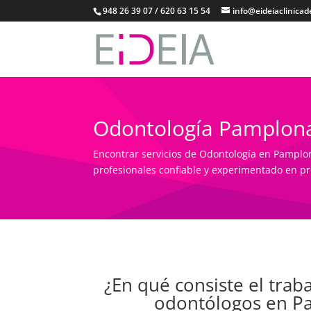
948 26 39 07 / 620 63 15 54
info@eideiaclinica
Odontología Pamplon
Encontrar servicios de Odontología en Pamplon
profesionales confiable y experimentado en p
¿En qué consiste el trab
odontólogos en P