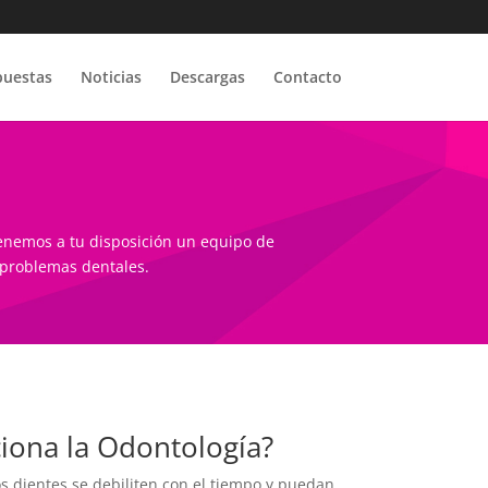
puestas
Noticias
Descargas
Contacto
tenemos a tu disposición un equipo de
 problemas dentales.
iona la Odontología?
dientes se debiliten con el tiempo y puedan