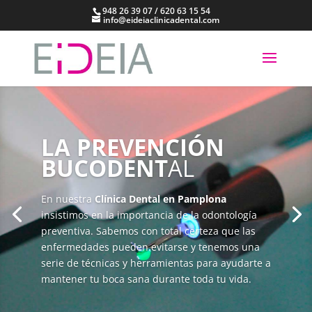
948 26 39 07 / 620 63 15 54
info@eideiaclinicadental.com
LA PREVENCIÓN
BUCODENT
AL
En nuestra
Clínica Dental en Pamplona
insistimos en la importancia de la odontología
preventiva. Sabemos con total certeza que las
enfermedades pueden evitarse y tenemos una
serie de técnicas y herramientas para ayudarte a
mantener tu boca sana durante toda tu vida.