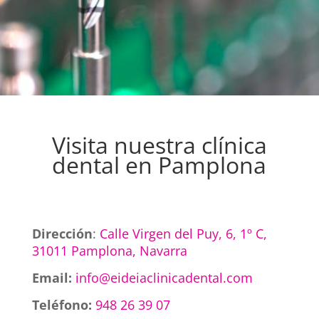
Visita nuestra clínica
dental en Pamplona
Dirección
:
Calle Virgen del Puy, 6, 1º C,
31011 Pamplona, Navarra
Email:
info@eideiaclinicadental.com
Teléfono:
948 26 39 07